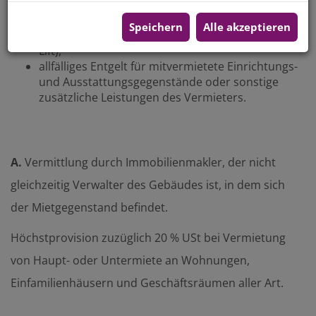
anteilige Betriebskosten und laufende öffentl.
Abgaben,
Speichern
Alle akzeptieren
Anteil für allfällige besondere Aufwendungen (z.B.
Lift),
allfälliges Entgelt für mitvermietete Einrichtungs-
und Ausstattungsgegenstände oder sonstige
zusätzliche Leistungen des Vermieters.
A.
Vermittlung durch Immobilienmakler, der nicht
gleichzeitig Verwalter des Ge­bäu­des ist, in dem sich
der Mietgegenstand befindet.
Höchstprovision zuzüglich 20 % USt bei Vermietung
von Haupt- oder Untermiete an Wohnungen,
Einfamilienhäusern und Geschäftsräumen aller Art.