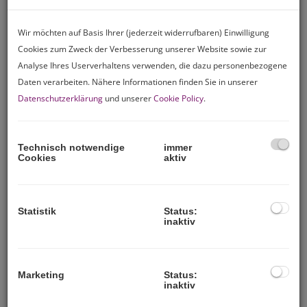
verpflichtet, die Gebühr selbst zu berechnen und ab­zu­
füh­ren. Bei befristeten
Bestandverträgen
über
Wir möchten auf Basis Ihrer (jederzeit widerrufbaren) Einwilligung
Gebäude oder Gebäudeteile, die
überwiegend
Cookies zum Zweck der Verbesserung unserer Website sowie zur
Analyse Ihres Userverhaltens verwenden, die dazu personenbezogene
Wohnzwecken
dienen, sind die Gebühren ab diesem
Daten verarbeiten. Nähere Informationen finden Sie in unserer
Zeitpunkt mit dem
Dreifachen des
Datenschutzerklärung
und unserer
Cookie Policy
.
Jahreswertes
begrenzt.
Vertragserrichtungskosten
nach Vereinbarung im
Technisch notwendige
immer
Cookies
aktiv
Rahmen der Tarifordnung des je­wei­li­gen
Urkundenerrichters.
Statistik
Status:
Vermittlungsprovision
: Für die
Berechnung der
inaktiv
Provision
wird der
Bruttomietzins
he­r­an­ge­zo­gen.
Dieser besteht aus:
Marketing
Status:
inaktiv
Haupt- oder Untermietzins,