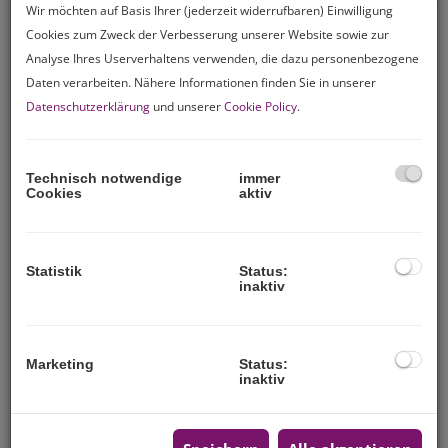
Wir möchten auf Basis Ihrer (jederzeit widerrufbaren) Einwilligung
IMMOBILIENBEWERTUNG
Cookies zum Zweck der Verbesserung unserer Website sowie zur
Analyse Ihres Userverhaltens verwenden, die dazu personenbezogene
Daten verarbeiten. Nähere Informationen finden Sie in unserer
Erfahren Sie den Marktwert
Datenschutzerklärung
und unserer
Cookie Policy
.
Ihrer Immobilie!
Technisch notwendige
immer
Cookies
aktiv
Statistik
Status:
inaktiv
Marketing
Status:
inaktiv
GAS-, ÖL- UND STROMKOSTEN MINIMIEREN
Zahlen Sie immer noch