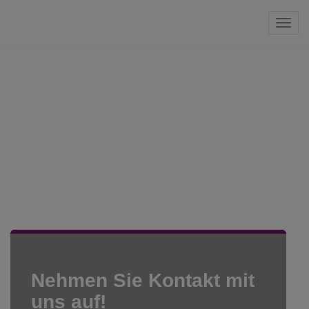
Navi
MIETEN. KAUFEN.
WOHNFÜHLEN.
Ihre Wohnträume werden Realität!
Nehmen Sie Kontakt mit
uns auf!